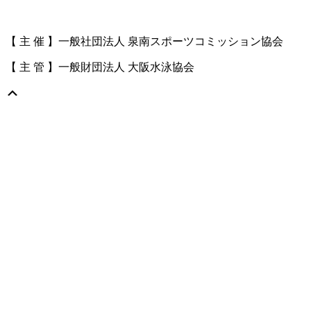
【 主 催 】一般社団法人 泉南スポーツコミッション協会
【 主 管 】一般財団法人 大阪水泳協会
上
に
ス
ク
ロ
ー
ル