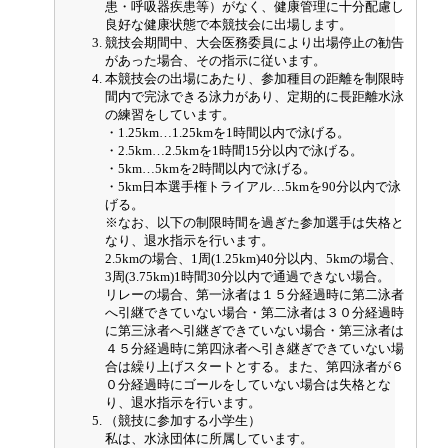
患・呼吸器疾患等）がなく、健康管理に十分配慮し
良好な健康状態で本競技会に出場します。
競技会期間中、大会医務委員により出場停止の勧告
があった場合、その指示に従います。
本競技会の出場にあたり、参加種目の距離を制限時
間内で完泳できる泳力があり、定期的に長距離水泳
の練習をしています。
・1.25km…1.25kmを1時間以内で泳げる。
・2.5km…2.5kmを1時間15分以内で泳げる。
・5km…5kmを2時間以内で泳げる。
・5km日本選手権トライアル…5kmを90分以内で泳
げる。
※なお、以下の制限時間を過ぎた参加選手は失格と
なり、退水指示を行います。
2.5kmの場合、1周(1.25km)40分以内、5kmの場合、
3周(3.75km)1時間30分以内で通過できない場合。
リレーの場合、第一泳者は１５分経過時に第二泳者
へ引継できていない場合・第二泳者は３０分経過時
に第三泳者へ引継ぎできていない場合・第三泳者は
４５分経過時に第四泳者へ引き継ぎできていない場
合は繰り上げスタートとする。また、第四泳者が６
０分経過時にゴールをしていない場合は失格とな
り、退水指示を行います。
（競技に参加する小学生）
私は、水泳団体に所属しています。