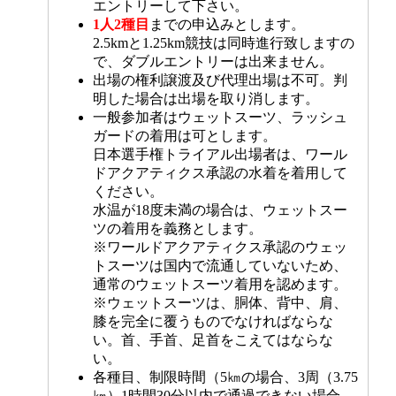
エントリーして下さい。
1人2種目
までの申込みとします。
2.5kmと1.25km競技は同時進行致しますの
で、ダブルエントリーは出来ません。
出場の権利譲渡及び代理出場は不可。判
明した場合は出場を取り消します。
一般参加者はウェットスーツ、ラッシュ
ガードの着用は可とします。
日本選手権トライアル出場者は、ワール
ドアクアティクス承認の水着を着用して
ください。
水温が18度未満の場合は、ウェットスー
ツの着用を義務とします。
※ワールドアクアティクス承認のウェッ
トスーツは国内で流通していないため、
通常のウェットスーツ着用を認めます。
※ウェットスーツは、胴体、背中、肩、
膝を完全に覆うものでなければならな
い。首、手首、足首をこえてはならな
い。
各種目、制限時間（5㎞の場合、3周（3.75
㎞）1時間30分以内で通過できない場合。