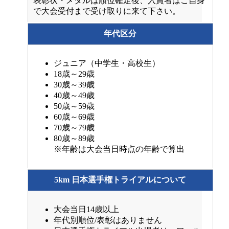
表彰状・メダルは順位確定後、入賞者はご自身
で大会受付まで受け取りに来て下さい。
年代区分
ジュニア（中学生・高校生）
18歳～29歳
30歳～39歳
40歳～49歳
50歳～59歳
60歳～69歳
70歳～79歳
80歳～89歳
※年齢は大会当日時点の年齢で算出
5km 日本選手権トライアルについて
大会当日14歳以上
年代別順位/表彰はありません