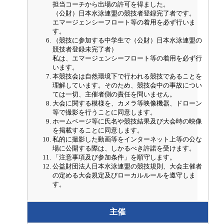
担当コーチから出場の許可を得ました。
（公財）日本水泳連盟の競技者登録完了者です。
エマージェンシーフロート等の着用を必ず行いま
す。
（競技に参加する中学生で（公財）日本水泳連盟の
競技者登録未完了者）
私は、エマージェンシーフロート等の着用を必ず行
います。
本競技会は自然環境下で行われる競技であることを
理解しています。そのため、競技会中の事故につい
ては一切、主催者側の責任を問いません。
大会に関する模様を、カメラ等映像機器、ドローン
等で撮影を行うことに同意します。
ホームページ等に氏名や競技結果及び大会時の映像
を掲載することに同意します。
私的に撮影した動画等をインターネット上等の公な
場に公開する際は、しかるべき許諾を受けます。
「注意事項及び参加条件」を順守します。
公益財団法人日本水泳連盟の競技規則、大会主催者
の定める大会規定及びローカルルールを遵守しま
す。
主催