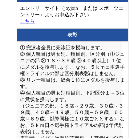
エントリーサイト（joyjoin または スポーツエ
ントリー）よりお申込み下さい
こちら
表彰
① 完泳者全員に完泳証を授与します。
② 個人種目は男女別、種目別、区分別（①ジュ
ニアの部 ②１８～３９歳 ③４０歳以上）１位
にメダルを授与します。 なお、５ｋｍ日本選手
権トライアルの部は区分別表彰はしません。
③ リレー種目は、総合１位にメダルを授与しま
す。
④ 個人種目の男女別種目別、下記区分１～３位
に賞状を授与します。
（ジュニアの部、１８歳～２９歳、３０歳～３
９歳、４０歳～４９歳、５０歳～５９歳、６０
歳～６９歳、以降同様に１０歳ごととする） な
お、５ｋｍ日本選手権トライアルの部は年代別
表彰はしません。