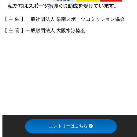
【 主 催 】一般社団法人 泉南スポーツコミッション協会
【 主 管 】一般財団法人 大阪水泳協会
上
に
ス
ク
ロ
ー
ル
エントリーはこちら