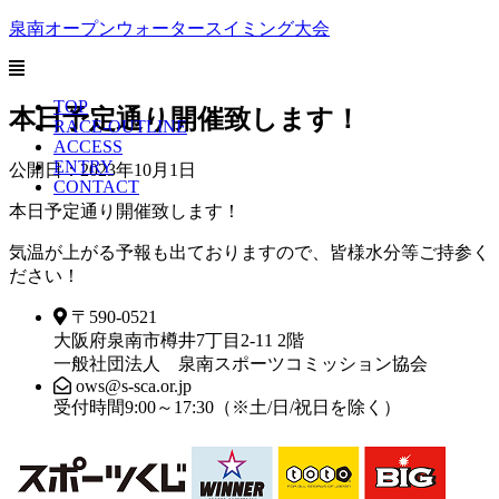
泉南オープンウォータースイミング大会
TOP
本日予定通り開催致します！
RACE-OUTLINE
ACCESS
ENTRY
公開日：2023年10月1日
CONTACT
本日予定通り開催致します！
気温が上がる予報も出ておりますので、皆様水分等ご持参く
ださい！
〒590-0521
大阪府泉南市樽井7丁目2-11 2階
一般社団法人 泉南スポーツコミッション協会
ows@s-sca.or.jp
受付時間9:00～17:30（※土/日/祝日を除く）​