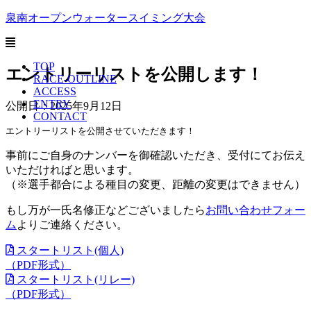
泉南オープンウォータースイミング大会
TOP
エントリーリストを公開します！
RACE-OUTLINE
ACCESS
ENTRY
公開日：2025年9月12日
CONTACT
エントリーリストを公開させていただきます！
事前にご自身のナンバーを御確認いただき、受付にてお伝え
いただければと思います。
（※選手都合による種目の変更、距離の変更はできません）
もし万が一氏名修正などございましたら
お問い合わせフォー
ム
よりご連絡ください。
スタートリスト(個人)
（PDF形式）
スタートリスト(リレー)
（PDF形式）